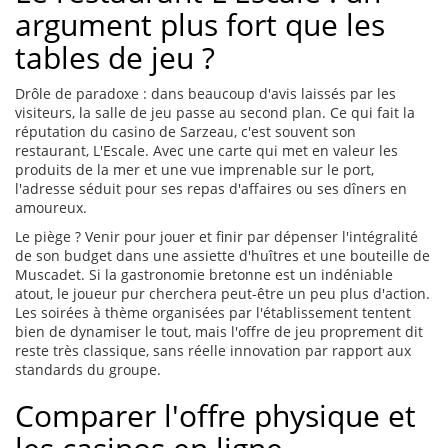
argument plus fort que les
tables de jeu ?
Drôle de paradoxe : dans beaucoup d'avis laissés par les
visiteurs, la salle de jeu passe au second plan. Ce qui fait la
réputation du casino de Sarzeau, c'est souvent son
restaurant, L'Escale. Avec une carte qui met en valeur les
produits de la mer et une vue imprenable sur le port,
l'adresse séduit pour ses repas d'affaires ou ses dîners en
amoureux.
Le piège ? Venir pour jouer et finir par dépenser l'intégralité
de son budget dans une assiette d'huîtres et une bouteille de
Muscadet. Si la gastronomie bretonne est un indéniable
atout, le joueur pur cherchera peut-être un peu plus d'action.
Les soirées à thème organisées par l'établissement tentent
bien de dynamiser le tout, mais l'offre de jeu proprement dit
reste très classique, sans réelle innovation par rapport aux
standards du groupe.
Comparer l'offre physique et