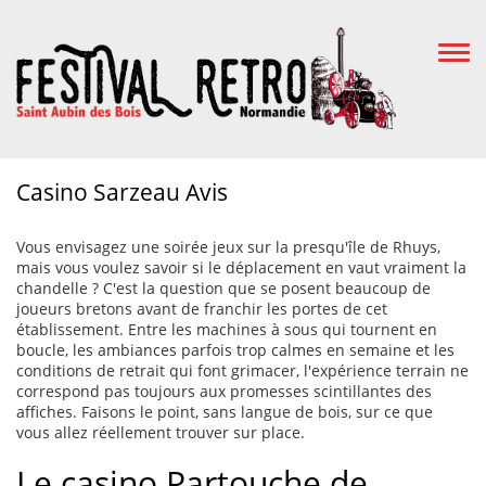
Togg
Navi
Casino Sarzeau Avis
Vous envisagez une soirée jeux sur la presqu'île de Rhuys,
mais vous voulez savoir si le déplacement en vaut vraiment la
chandelle ? C'est la question que se posent beaucoup de
joueurs bretons avant de franchir les portes de cet
établissement. Entre les machines à sous qui tournent en
boucle, les ambiances parfois trop calmes en semaine et les
conditions de retrait qui font grimacer, l'expérience terrain ne
correspond pas toujours aux promesses scintillantes des
affiches. Faisons le point, sans langue de bois, sur ce que
vous allez réellement trouver sur place.
Le casino Partouche de