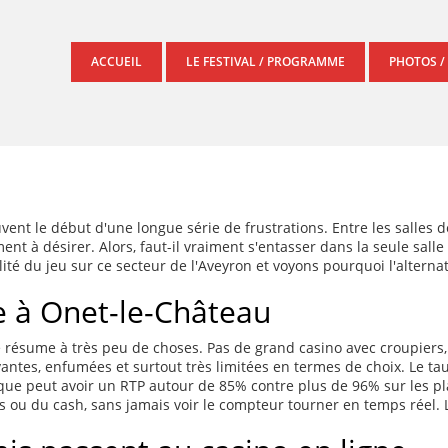
ACCUEIL
LE FESTIVAL / PROGRAMME
PHOTOS /
ent le début d'une longue série de frustrations. Entre les salles d
ement à désirer. Alors, faut-il vraiment s'entasser dans la seule sal
lité du jeu sur ce secteur de l'Aveyron et voyons pourquoi l'alterna
ue à Onet-le-Château
 résume à très peu de choses. Pas de grand casino avec croupiers, 
ntes, enfumées et surtout très limitées en termes de choix. Le taux
ue peut avoir un RTP autour de 85% contre plus de 96% sur les plat
ns ou du cash, sans jamais voir le compteur tourner en temps réel. 