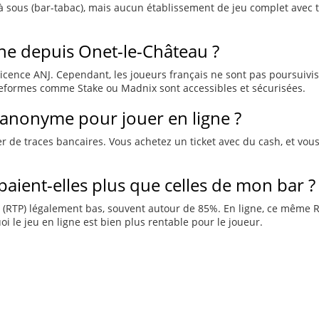
 sous (bar-tabac), mais aucun établissement de jeu complet avec ta
igne depuis Onet-le-Château ?
licence ANJ. Cependant, les joueurs français ne sont pas poursuivis
ateformes comme Stake ou Madnix sont accessibles et sécurisées.
 anonyme pour jouer en ligne ?
r de traces bancaires. Vous achetez un ticket avec du cash, et vous 
aient-elles plus que celles de mon bar ?
 (RTP) légalement bas, souvent autour de 85%. En ligne, ce même 
oi le jeu en ligne est bien plus rentable pour le joueur.