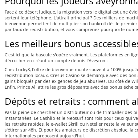
Pourquoi les joueurs aveyronna
Face à ce désert ludique, la migration vers le digital est une é
sortent leur téléphone. L'attrait principal ? Des milliers de ma
bienvenue permettent de multiplier son bankroll dès le premier dé
par taux de redistribution, et vous comprenez pourquoi le numé
Les meilleurs bonus accessibl
C'est ici que la bascule s'opère vraiment. Les plateformes en li
décrocher en créant un compte depuis l'Aveyron :
Chez Lucky8, l'offre de bienvenue monte souvent à 100% jusqu'à 5
redistribution locaux. Cresus Casino se démarque avec des bonu
gains bloqués par des exigences de jeu abusives. Du côté de Wild 
Enfin, Prince Ali attire les gros déposants avec des bonus échelo
Dépôts et retraits : comment 
Pas la peine de chercher un distributeur ou de trimballer des bi
instantanées. Le Cashlib et le Neosurf sont rois pour ceux qui ve
les retraits rapides, le e-wallet Skrill ou Neteller reste la valeu
s'étirer sur 48h. Et pour les amateurs de discrétion absolue, l
internationales proposent aujourd'hui.