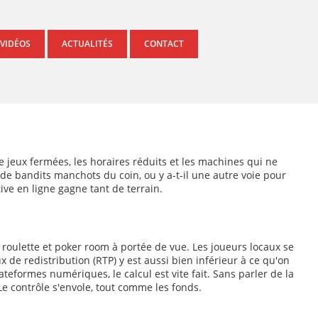
 VIDÉOS
ACTUALITÉS
CONTACT
e jeux fermées, les horaires réduits et les machines qui ne
le de bandits manchots du coin, ou y a-t-il une autre voie pour
tive en ligne gagne tant de terrain.
roulette et poker room à portée de vue. Les joueurs locaux se
 de redistribution (RTP) y est aussi bien inférieur à ce qu'on
eformes numériques, le calcul est vite fait. Sans parler de la
Le contrôle s'envole, tout comme les fonds.