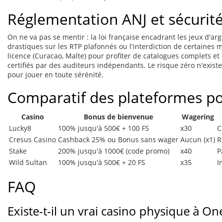
Réglementation ANJ et sécurité :
On ne va pas se mentir : la loi française encadrant les jeux d'arg
drastiques sur les RTP plafonnés ou l'interdiction de certaines
licence (Curacao, Malte) pour profiter de catalogues complets e
certifiés par des auditeurs indépendants. Le risque zéro n'exis
pour jouer en toute sérénité.
Comparatif des plateformes po
Casino
Bonus de bienvenue
Wagering
Lucky8
100% jusqu'à 500€ + 100 FS
x30
C
Cresus Casino
Cashback 25% ou Bonus sans wager
Aucun (x1)
R
Stake
200% jusqu'à 1000€ (code promo)
x40
P
Wild Sultan
100% jusqu'à 500€ + 20 FS
x35
I
FAQ
Existe-t-il un vrai casino physique à On