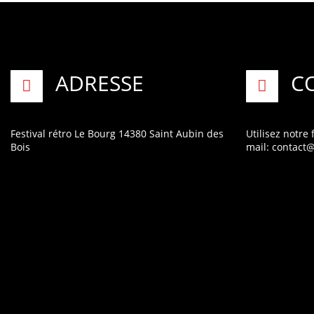
ADRESSE
C
Festival rétro
Le Bourg
14380 Saint Aubin des
Utilisez notre
Bois
mail:
contact@