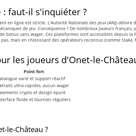
 faut-il s'inquiéter ?
ent en ligne est stricte. L'Autorité Nationale des Jeux (ANJ) délivre
 mécaniques de jeu. Conséquence ? De nombreux joueurs français, y
t de bonus sans wager. Ces plateformes sont accessibles depuis la F
te pas, mais en choisissant des opérateurs reconnus (comme Stake, 
ur les joueurs d'Onet-le-Châtea
Point fort
atalogue varié et support réactif
etraits ultra-rapides, aucun wager
aiements crypto et design épuré
nterface fluide et tournois réguliers
et-le-Château ?