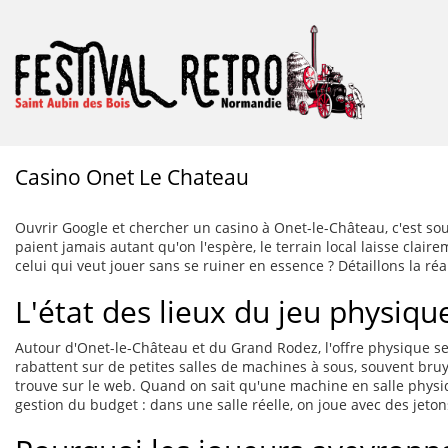
Casino Onet Le Chateau
Ouvrir Google et chercher un casino à Onet-le-Château, c'est souv
paient jamais autant qu'on l'espère, le terrain local laisse clair
celui qui veut jouer sans se ruiner en essence ? Détaillons la réa
L'état des lieux du jeu physiq
Autour d'Onet-le-Château et du Grand Rodez, l'offre physique se
rabattent sur de petites salles de machines à sous, souvent bruya
trouve sur le web. Quand on sait qu'une machine en salle physiq
gestion du budget : dans une salle réelle, on joue avec des jeto