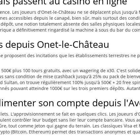
is passent au casino en ligne
vidence. Les joueurs d'Onet-le-Château ne se déplacent plus jusqu'à
chines accessibles depuis le canapé, bien sûr, mais surtout des con
pôt, une notion totalement absente des salles physiques locales. Ajo
rique a définitivement ringardisé la machine à sous du bar du coin
es depuis Onet-le-Château
gne proposent des incitations que les établissements terrestres ne
00€ plus 100 tours gratuits, avec un wagering de x30. C'est solide
s sans condition de mise (cashback jusqu'à 25% ou pack de bienven
Sultan, on trouve régulièrement 100% jusqu'à 500€ + 20 free spins, 
nnés pouvant atteindre 1000€ sur les trois premiers dépôts. Autant 
alimenter son compte depuis l'A
llets. L'approvisionnement se fait en quelques clics. Les joueurs 
ulent contrôler leur budget sans lier leur compte bancaire. Vous ach
r sûre, tout comme Jeton qui gagne du terrain. Les classiques Visa et 
a crypto (Bitcoin, Ethereum) permet des transactions anonymes et qu