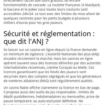
directement l'accès aux tours gratuits, ou encore
functionnalités de cascade. La roulette française, le blackjack,
le baccara et le poker sous toutes leurs coutures sont
accessibles 24h/24. Le tout avec des limites de mise allant de
quelques centimes pour les petits budgets à plusieurs
milliers d'euros pour les gros joueurs.
Sécurité et réglementation :
que dit l'ANJ ?
Se lancer sur un casino en ligne depuis la France demande
un minimum de vigilance. L'Autorité Nationale des Jeux (ANJ)
encadre strictement le marché, mais les casinos en ligne
opèrent souvent sous des licences délivrées par des autorités
internationales reconnues, comme Curaçao ou Malte. Ces
licences garantissent que les fonds des joueurs sont
sécurisés dans des comptes ségrégués et que les générateurs
de nombres aléatoires (RNG) sont régulièrement audités.
Un casino fiable affiche clairement sa licence en bas de page.
Il propose aussi des outils de jeu responsable : limites de
dépôt quotidiennes, hebdomadaires ou mensuelles, prise de
pause temporaire, ou auto-exclusion définitive. Ne