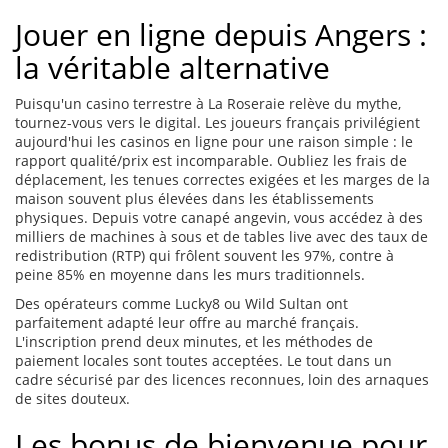
Jouer en ligne depuis Angers :
la véritable alternative
Puisqu'un casino terrestre à La Roseraie relève du mythe,
tournez-vous vers le digital. Les joueurs français privilégient
aujourd'hui les casinos en ligne pour une raison simple : le
rapport qualité/prix est incomparable. Oubliez les frais de
déplacement, les tenues correctes exigées et les marges de la
maison souvent plus élevées dans les établissements
physiques. Depuis votre canapé angevin, vous accédez à des
milliers de machines à sous et de tables live avec des taux de
redistribution (RTP) qui frôlent souvent les 97%, contre à
peine 85% en moyenne dans les murs traditionnels.
Des opérateurs comme Lucky8 ou Wild Sultan ont
parfaitement adapté leur offre au marché français.
L'inscription prend deux minutes, et les méthodes de
paiement locales sont toutes acceptées. Le tout dans un
cadre sécurisé par des licences reconnues, loin des arnaques
de sites douteux.
Les bonus de bienvenue pour