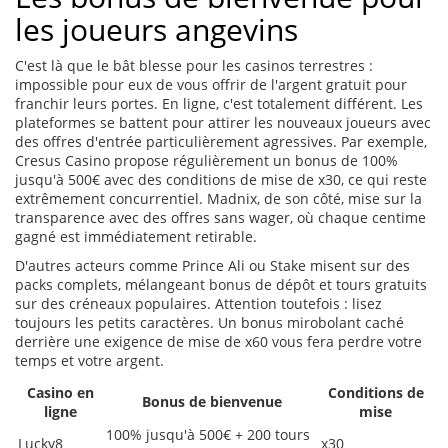
les joueurs angevins
C'est là que le bât blesse pour les casinos terrestres :
impossible pour eux de vous offrir de l'argent gratuit pour
franchir leurs portes. En ligne, c'est totalement différent. Les
plateformes se battent pour attirer les nouveaux joueurs avec
des offres d'entrée particulièrement agressives. Par exemple,
Cresus Casino propose régulièrement un bonus de 100%
jusqu'à 500€ avec des conditions de mise de x30, ce qui reste
extrêmement concurrentiel. Madnix, de son côté, mise sur la
transparence avec des offres sans wager, où chaque centime
gagné est immédiatement retirable.
D'autres acteurs comme Prince Ali ou Stake misent sur des
packs complets, mélangeant bonus de dépôt et tours gratuits
sur des créneaux populaires. Attention toutefois : lisez
toujours les petits caractères. Un bonus mirobolant caché
derrière une exigence de mise de x60 vous fera perdre votre
temps et votre argent.
Casino en
Conditions de
Bonus de bienvenue
ligne
mise
100% jusqu'à 500€ + 200 tours
Lucky8
x30