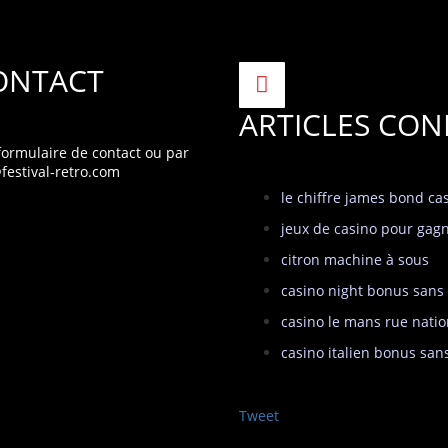
ONTACT
ARTICLES CON
 formulaire de contact
ou par
festival-retro.com
le chiffre james bond ca
jeux de casino pour gagn
citron machine à sous
casino night bonus sans
casino le mans rue natio
casino italien bonus san
Tweet