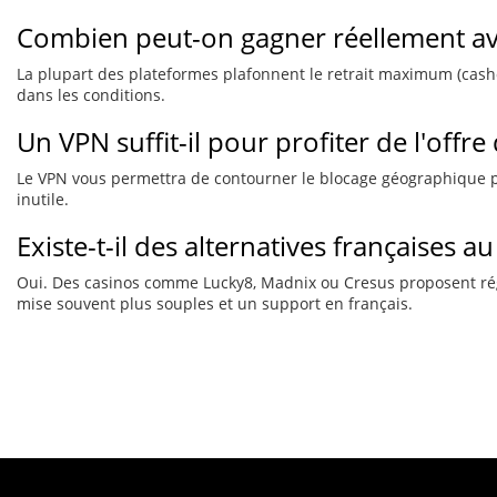
Combien peut-on gagner réellement ave
La plupart des plateformes plafonnent le retrait maximum (cashou
dans les conditions.
Un VPN suffit-il pour profiter de l'offre 
Le VPN vous permettra de contourner le blocage géographique pour 
inutile.
Existe-t-il des alternatives françaises a
Oui. Des casinos comme Lucky8, Madnix ou Cresus proposent régu
mise souvent plus souples et un support en français.