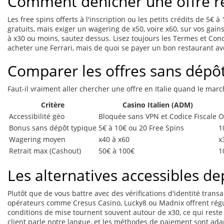
Comment dénicher une offre r
Les free spins offerts à l'inscription ou les petits crédits de 5€
gratuits, mais exiger un wagering de x50, voire x60, sur vos gain
à x30 ou moins, sautez dessus. Lisez toujours les Termes et Con
acheter une Ferrari, mais de quoi se payer un bon restaurant ave
Comparer les offres sans dépôt 
Faut-il vraiment aller chercher une offre en Italie quand le marc
Critère
Casino Italien (ADM)
Accessibilité géo
Bloquée sans VPN et Codice Fiscale
O
Bonus sans dépôt typique
5€ à 10€ ou 20 Free Spins
1
Wagering moyen
x40 à x60
x
Retrait max (Cashout)
50€ à 100€
1
Les alternatives accessibles de
Plutôt que de vous battre avec des vérifications d'identité tran
opérateurs comme Cresus Casino, Lucky8 ou Madnix offrent régulièr
conditions de mise tournent souvent autour de x30, ce qui reste b
client parle notre langue, et les méthodes de paiement sont adap