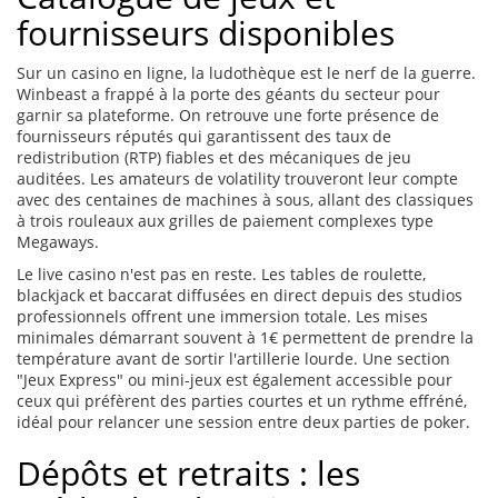
fournisseurs disponibles
Sur un casino en ligne, la ludothèque est le nerf de la guerre.
Winbeast a frappé à la porte des géants du secteur pour
garnir sa plateforme. On retrouve une forte présence de
fournisseurs réputés qui garantissent des taux de
redistribution (RTP) fiables et des mécaniques de jeu
auditées. Les amateurs de volatility trouveront leur compte
avec des centaines de machines à sous, allant des classiques
à trois rouleaux aux grilles de paiement complexes type
Megaways.
Le live casino n'est pas en reste. Les tables de roulette,
blackjack et baccarat diffusées en direct depuis des studios
professionnels offrent une immersion totale. Les mises
minimales démarrant souvent à 1€ permettent de prendre la
température avant de sortir l'artillerie lourde. Une section
"Jeux Express" ou mini-jeux est également accessible pour
ceux qui préfèrent des parties courtes et un rythme effréné,
idéal pour relancer une session entre deux parties de poker.
Dépôts et retraits : les