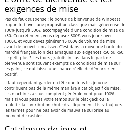
exigences de mise
Pas de faux suspense : le bonus de bienvenue de Winbeast
frappe fort avec une proposition classique mais généreuse de
100% jusqu'à 500€, accompagnée d'une condition de mise de
x30. Concrètement, vous déposez 500€, vous jouez avec
1000€, et vous devez générer 15 000€ de volume de mise
avant de pouvoir encaisser. C'est dans la moyenne haute du
marché français, loin des arnaques aux exigences x50 ou x60.
Le petit plus ? Les tours gratuits inclus dans le pack de
bienvenue sont souvent exempts de conditions de mise sur
les gains, ce qui laisse une chance réelle de démarrer en
positif.
Il faut cependant garder en tête que tous les jeux ne
contribuent pas de la même manière à cet objectif de mise.
Les machines à sous comptent généralement pour 100%,
mais si vous passez votre temps sur le blackjack ou la
roulette, la contribution chute drastiquement. Lisez toujours
les termes pour ne pas avoir de mauvaise surprise au
moment de cashier.
Catalogue de jeux et