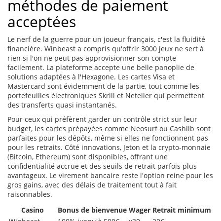
méthodes de paiement
acceptées
Le nerf de la guerre pour un joueur français, c'est la fluidité
financière. Winbeast a compris qu'offrir 3000 jeux ne sert à
rien si l'on ne peut pas approvisionner son compte
facilement. La plateforme accepte une belle panoplie de
solutions adaptées à l'Hexagone. Les cartes Visa et
Mastercard sont évidemment de la partie, tout comme les
portefeuilles électroniques Skrill et Neteller qui permettent
des transferts quasi instantanés.
Pour ceux qui préfèrent garder un contrôle strict sur leur
budget, les cartes prépayées comme Neosurf ou Cashlib sont
parfaites pour les dépôts, même si elles ne fonctionnent pas
pour les retraits. Côté innovations, Jeton et la crypto-monnaie
(Bitcoin, Ethereum) sont disponibles, offrant une
confidentialité accrue et des seuils de retrait parfois plus
avantageux. Le virement bancaire reste l'option reine pour les
gros gains, avec des délais de traitement tout à fait
raisonnables.
Casino
Bonus de bienvenue
Wager
Retrait minimum