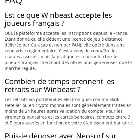
Est-ce que Winbeast accepte les
joueurs français ?
Oui, la plateforme accepte les inscriptions depuis la France.
Étant donné qu'elle détient une licence de jeu à distance
délivrée par Curaçao et non par l'ANJ, elle opère dans une
zone grise réglementaire. C'est à vous de connaître les
risques associés, mais la pratique est courante chez les
joueurs français cherchant des offres plus généreuses que le
marché régulé.
Combien de temps prennent les
retraits sur Winbeast ?
Les retraits via portefeuilles électroniques comme Skrill,
Neteller ou en crypto-monnaies sont généralement traités en
moins de 24 heures après validation du compte. Pour les
virements bancaires et les cartes bancaires, comptez entre 3
et 5 jours ouvrés en fonction de votre établissement bancaire.
Puis-je déposer avec Neosurf sur