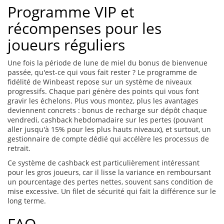
Programme VIP et
récompenses pour les
joueurs réguliers
Une fois la période de lune de miel du bonus de bienvenue
passée, qu'est-ce qui vous fait rester ? Le programme de
fidélité de Winbeast repose sur un système de niveaux
progressifs. Chaque pari génère des points qui vous font
gravir les échelons. Plus vous montez, plus les avantages
deviennent concrets : bonus de recharge sur dépôt chaque
vendredi, cashback hebdomadaire sur les pertes (pouvant
aller jusqu'à 15% pour les plus hauts niveaux), et surtout, un
gestionnaire de compte dédié qui accélère les processus de
retrait.
Ce système de cashback est particulièrement intéressant
pour les gros joueurs, car il lisse la variance en remboursant
un pourcentage des pertes nettes, souvent sans condition de
mise excessive. Un filet de sécurité qui fait la différence sur le
long terme.
FAQ