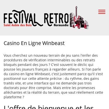
Togg
Navi
Casino En Ligne Winbeast
Vous cherchez un nouveau terrain de jeu sans l'enfer des
procédures de vérification interminables ou des retraits
bloqués pendant des jours ? C'est souvent le déclic qui
pousse les joueurs français à regarder ailleurs. Si l'on parle
du casino en ligne Winbeast, c'est justement parce qu'il s'est
positionné sur cette attente précise : du rythme, des gains
traités vite, et une interface qui ne demande pas trois
doctorats pour être comprise. Mais entre les promesses
alléchantes et la réalité du terrain, que vaut réellement cette
plateforme ?
L'offre de bienvenue et les