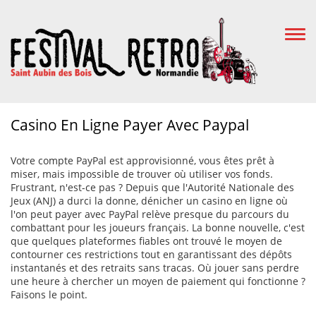
Togg
Navi
Casino En Ligne Payer Avec Paypal
Votre compte PayPal est approvisionné, vous êtes prêt à
miser, mais impossible de trouver où utiliser vos fonds.
Frustrant, n'est-ce pas ? Depuis que l'Autorité Nationale des
Jeux (ANJ) a durci la donne, dénicher un casino en ligne où
l'on peut payer avec PayPal relève presque du parcours du
combattant pour les joueurs français. La bonne nouvelle, c'est
que quelques plateformes fiables ont trouvé le moyen de
contourner ces restrictions tout en garantissant des dépôts
instantanés et des retraits sans tracas. Où jouer sans perdre
une heure à chercher un moyen de paiement qui fonctionne ?
Faisons le point.