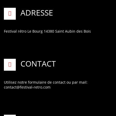
ADRESSE
Festival rétro
Le Bourg
14380 Saint Aubin des Bois
CONTACT
Utilisez notre formulaire de contact
ou par mail:
contact@festival-retro.com