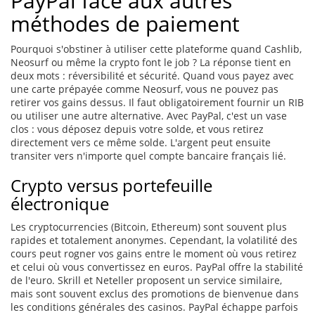
PayPal face aux autres
méthodes de paiement
Pourquoi s'obstiner à utiliser cette plateforme quand Cashlib,
Neosurf ou même la crypto font le job ? La réponse tient en
deux mots : réversibilité et sécurité. Quand vous payez avec
une carte prépayée comme Neosurf, vous ne pouvez pas
retirer vos gains dessus. Il faut obligatoirement fournir un RIB
ou utiliser une autre alternative. Avec PayPal, c'est un vase
clos : vous déposez depuis votre solde, et vous retirez
directement vers ce même solde. L'argent peut ensuite
transiter vers n'importe quel compte bancaire français lié.
Crypto versus portefeuille
électronique
Les cryptocurrencies (Bitcoin, Ethereum) sont souvent plus
rapides et totalement anonymes. Cependant, la volatilité des
cours peut rogner vos gains entre le moment où vous retirez
et celui où vous convertissez en euros. PayPal offre la stabilité
de l'euro. Skrill et Neteller proposent un service similaire,
mais sont souvent exclus des promotions de bienvenue dans
les conditions générales des casinos. PayPal échappe parfois