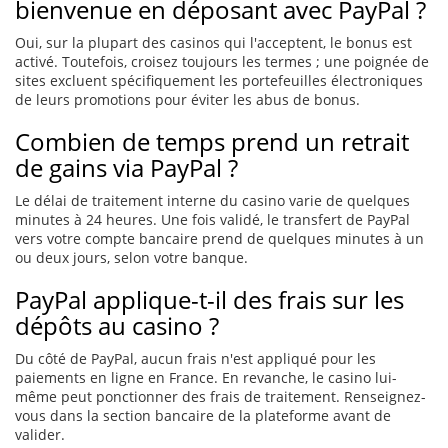
bienvenue en déposant avec PayPal ?
Oui, sur la plupart des casinos qui l'acceptent, le bonus est
activé. Toutefois, croisez toujours les termes ; une poignée de
sites excluent spécifiquement les portefeuilles électroniques
de leurs promotions pour éviter les abus de bonus.
Combien de temps prend un retrait
de gains via PayPal ?
Le délai de traitement interne du casino varie de quelques
minutes à 24 heures. Une fois validé, le transfert de PayPal
vers votre compte bancaire prend de quelques minutes à un
ou deux jours, selon votre banque.
PayPal applique-t-il des frais sur les
dépôts au casino ?
Du côté de PayPal, aucun frais n'est appliqué pour les
paiements en ligne en France. En revanche, le casino lui-
même peut ponctionner des frais de traitement. Renseignez-
vous dans la section bancaire de la plateforme avant de
valider.