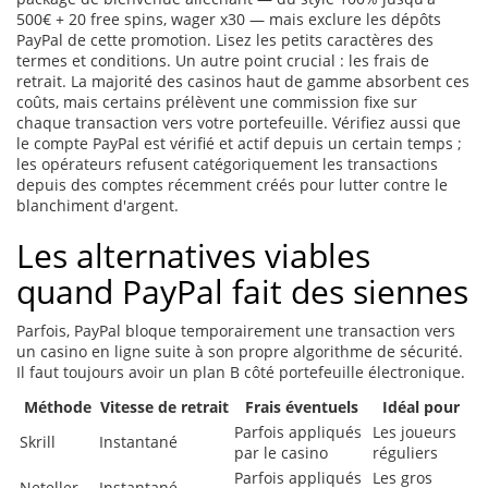
500€ + 20 free spins, wager x30 — mais exclure les dépôts
PayPal de cette promotion. Lisez les petits caractères des
termes et conditions. Un autre point crucial : les frais de
retrait. La majorité des casinos haut de gamme absorbent ces
coûts, mais certains prélèvent une commission fixe sur
chaque transaction vers votre portefeuille. Vérifiez aussi que
le compte PayPal est vérifié et actif depuis un certain temps ;
les opérateurs refusent catégoriquement les transactions
depuis des comptes récemment créés pour lutter contre le
blanchiment d'argent.
Les alternatives viables
quand PayPal fait des siennes
Parfois, PayPal bloque temporairement une transaction vers
un casino en ligne suite à son propre algorithme de sécurité.
Il faut toujours avoir un plan B côté portefeuille électronique.
Méthode
Vitesse de retrait
Frais éventuels
Idéal pour
Parfois appliqués
Les joueurs
Skrill
Instantané
par le casino
réguliers
Parfois appliqués
Les gros
Neteller
Instantané