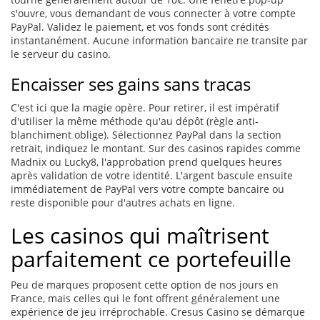
s'ouvre, vous demandant de vous connecter à votre compte
PayPal. Validez le paiement, et vos fonds sont crédités
instantanément. Aucune information bancaire ne transite par
le serveur du casino.
Encaisser ses gains sans tracas
C'est ici que la magie opère. Pour retirer, il est impératif
d'utiliser la même méthode qu'au dépôt (règle anti-
blanchiment oblige). Sélectionnez PayPal dans la section
retrait, indiquez le montant. Sur des casinos rapides comme
Madnix ou Lucky8, l'approbation prend quelques heures
après validation de votre identité. L'argent bascule ensuite
immédiatement de PayPal vers votre compte bancaire ou
reste disponible pour d'autres achats en ligne.
Les casinos qui maîtrisent
parfaitement ce portefeuille
Peu de marques proposent cette option de nos jours en
France, mais celles qui le font offrent généralement une
expérience de jeu irréprochable. Cresus Casino se démarque