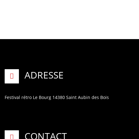
ADRESSE
Festival rétro
Le Bourg
14380 Saint Aubin des Bois
CONTACT