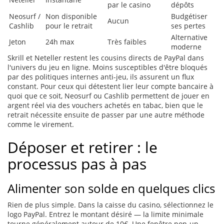
par le casino
dépôts
Neosurf /
Non disponible
Budgétiser
Aucun
Cashlib
pour le retrait
ses pertes
Alternative
Jeton
24h max
Très faibles
moderne
Skrill et Neteller restent les cousins directs de PayPal dans
l'univers du jeu en ligne. Moins susceptibles d'être bloqués
par des politiques internes anti-jeu, ils assurent un flux
constant. Pour ceux qui détestent lier leur compte bancaire à
quoi que ce soit, Neosurf ou Cashlib permettent de jouer en
argent réel via des vouchers achetés en tabac, bien que le
retrait nécessite ensuite de passer par une autre méthode
comme le virement.
Déposer et retirer : le
processus pas à pas
Alimenter son solde en quelques clics
Rien de plus simple. Dans la caisse du casino, sélectionnez le
logo PayPal. Entrez le montant désiré — la limite minimale
tourne généralement autour de 10€. Une fenêtre pop-up