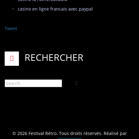
casino en ligne francais avec paypal
Tweet
RECHERCHER
© 2026 Festival Rétro. Tous droits réservés. Réalisé par