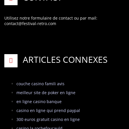
Utilisez notre formulaire de contact
ou par mail:
contact@festival-retro.com
ARTICLES CONNEXES
couche casino famili avis
meilleur site de poker en ligne
en ligne casino banque
casino en ligne qui prend paypal
300 euros gratuit casino en ligne
casino la rochefoucauld