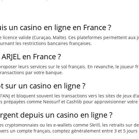
is un casino en ligne en France ?
e licence valide (Curaçao, Malte). Ces plateformes permettent aux j
urnant les restrictions bancaires françaises.
s ARJEL en France ?
proposer leurs services sur le sol français. En revanche, le joueur 
 transactions par votre banque.
sur un casino en ligne ?
l'ANJ et bloquent souvent les transactions vers les sites de jeux d
cartes prépayées comme Neosurf et Cashlib pour approvisionner votr
gent depuis un casino en ligne ?
 cryptomonnaies ou les e-wallets comme Skrill, les retraits sur de
ers un compte français, comptez généralement entre 3 et 5 jours ou