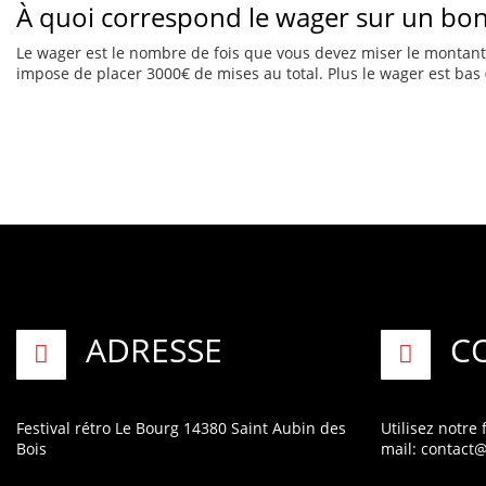
À quoi correspond le wager sur un bon
Le wager est le nombre de fois que vous devez miser le montant 
impose de placer 3000€ de mises au total. Plus le wager est bas
ADRESSE
C
Festival rétro
Le Bourg
14380 Saint Aubin des
Utilisez notre
Bois
mail:
contact@