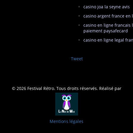
casino joa la seyne avis
casino argent france en 
casino en ligne francais 
paiement paysafecard
casino en ligne legal fra
Tweet
© 2026 Festival Rétro. Tous droits réservés. Réalisé par
Mentions légales