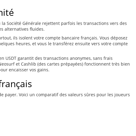
nité
a Société Générale rejettent parfois les transactions vers des
s alternatives fluides.
surtout, ils isolent votre compte bancaire français. Vous déposez
n quelques heures, et vous le transférez ensuite vers votre compte
n USDT garantit des transactions anonymes, sans frais
Neosurf et Cashlib (des cartes prépayées) fonctionnent très bien
our encaisser vos gains.
français
de payer. Voici un comparatif des valeurs sûres pour les joueurs