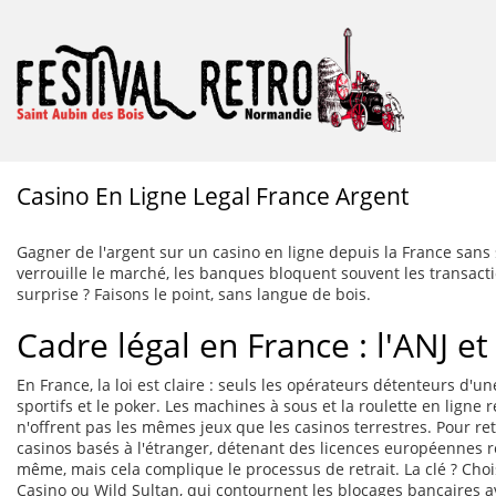
Casino En Ligne Legal France Argent
Gagner de l'argent sur un casino en ligne depuis la France sans se
verrouille le marché, les banques bloquent souvent les transactio
surprise ? Faisons le point, sans langue de bois.
Cadre légal en France : l'ANJ e
En France, la loi est claire : seuls les opérateurs détenteurs d'u
sportifs et le poker. Les machines à sous et la roulette en ligne
n'offrent pas les mêmes jeux que les casinos terrestres. Pour r
casinos basés à l'étranger, détenant des licences européennes r
même, mais cela complique le processus de retrait. La clé ? Cho
Casino ou Wild Sultan, qui contournent les blocages bancaires a