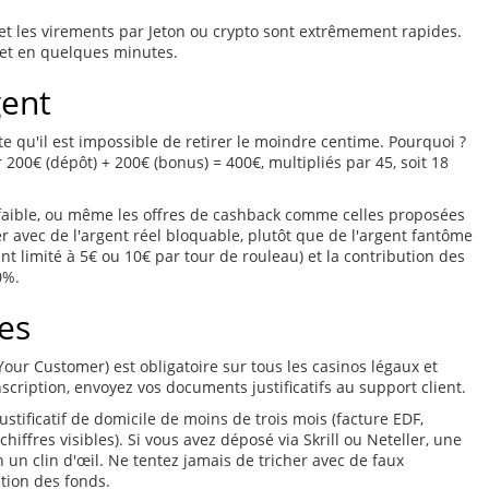
f et les virements par Jeton ou crypto sont extrêmement rapides.
let en quelques minutes.
gent
e qu'il est impossible de retirer le moindre centime. Pourquoi ?
00€ (dépôt) + 200€ (bonus) = 400€, multipliés par 45, soit 18
er faible, ou même les offres de cashback comme celles proposées
 avec de l'argent réel bloquable, plutôt que de l'argent fantôme
t limité à 5€ ou 10€ par tour de rouleau) et la contribution des
0%.
les
Your Customer) est obligatoire sur tous les casinos légaux et
scription, envoyez vos documents justificatifs au support client.
stificatif de domicile de moins de trois mois (facture EDF,
hiffres visibles). Si vous avez déposé via Skrill ou Neteller, une
n un clin d'œil. Ne tentez jamais de tricher avec de faux
ation des fonds.