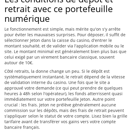
retrait avec ce portefeuille
numérique
Le fonctionnement est simple, mais mérite qu'on s'y arrête
pour éviter les mauvaises surprises. Pour déposer, il suffit de
sélectionner Jeton dans la caisse du casino, d'entrer le
montant souhaité, et de valider via l'application mobile ou le
site. Le montant minimal est généralement bien plus bas que
celui exigé par un virement bancaire classique, souvent
autour de 10€.
Côté retraits, la donne change un peu. Si le dépôt est
systématiquement instantané, le retrait dépend de la vitesse
de validation interne du casino. Une fois que le site a
approuvé votre demande (ce qui peut prendre de quelques
heures à 48h selon l'opérateur), les fonds atterrissent quasi
immédiatement sur votre portefeuille Jeton. Autre point
crucial : les frais. Jeton ne prélève généralement aucune
commission sur les dépôts, mais des frais de retrait peuvent
s'appliquer selon le statut de votre compte. Lisez bien la grille
tarifaire avant de transférer vos gains vers votre compte
bancaire français.