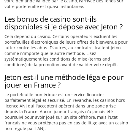
votre demande validée par le casino, l'arrivée des fonds sur
votre portefeuille est quasi instantanée.
Les bonus de casino sont-ils
disponibles si je dépose avec Jeton ?
Cela dépend du casino. Certains opérateurs excluent les
portefeuilles électroniques de leurs offres de bienvenue pour
lutter contre les abus. D'autres, au contraire, traitent Jeton
comme n'importe quelle autre méthode. Lisez
systématiquement les conditions de mise (terms and
conditions) de la promotion avant de valider votre dépôt.
Jeton est-il une méthode légale pour
jouer en France ?
Le portefeuille numérique est un service financier
parfaitement légal et sécurisé. En revanche, les casinos hors
licence ANJ qui l'acceptent opèrent dans une zone grise
depuis la France. Aucun joueur français n'a jamais été
poursuivi pour avoir joué sur un site offshore, mais l'État
français ne vous protégera pas en cas de litige avec un casino
non régulé par l'ANJ.