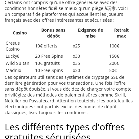
Certains ont compris qu'une offre généreuse avec des
conditions honnêtes fidélise mieux qu'un piège à玩家. Voici
un comparatif de plateformes qui accueillent les joueurs
français avec des offres intéressantes et sécurisées :
Bonus sans
Exigence de
Retrait
Casino
dépôt
mise
max
Cresus
10€ offerts
x25
100€
Casino
Lucky8
20 Free Spins
x30
150€
Wild Sultan
10€ gratuits
x35
200€
Madnix
10 Free Spins
x30
50€
Ces opérateurs utilisent des systèmes de cryptage SSL de
dernière génération pour vos transactions. Une fois l'offre
sans dépôt épuisée, si vous décidez de charger votre compte,
privilégiez des méthodes de paiement sûres comme Skrill,
Neteller ou Paysafecard. Attention toutefois : les portefeuilles
électroniques sont parfois exclus des bonus de dépôt
classiques, lisez toujours les conditions.
Les différents types d'offres
gratuites sécurisées