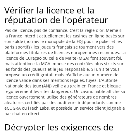
Vérifier la licence et la
réputation de l'opérateur
Pas de licence, pas de confiance. C'est la règle d'or. Même si
la France interdit actuellement les casinos en ligne basés sur
son solde (hormis le monopole de la FDJ pour le poker et les
paris sportifs), les joueurs français se tournent vers des
plateformes titulaires de licences européennes reconnues. La
licence de Curaçao ou celle de Malte (MGA) font souvent foi,
mais attention : la MGA impose des contrôles plus stricts sur
les fonds des joueurs et le jeu responsable. Si un site vous
propose un crédit gratuit mais n'affiche aucun numéro de
licence valide dans ses mentions légales, fuyez. L'Autorité
Nationale des Jeux (ANJ) veille au grain en France et bloque
régulièrement les sites dangereux. Un casino fiable affiche sa
licence ouvertement, utilise des générateurs de nombres
aléatoires certifiés par des auditeurs indépendants comme
eCOGRA ou iTech Labs, et possède un service client joignable
par chat en direct.
Décrypter les exigences de