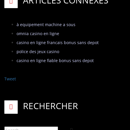
ARTICLES CONNEXES
à equipement machine a sous
omnia casino en ligne
casino en ligne francais bonus sans depot
police des jeux casino
casino en ligne fiable bonus sans depot
Tweet
RECHERCHER