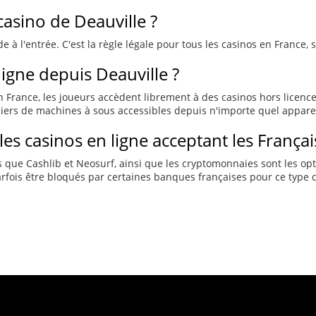
asino de Deauville ?
de à l'entrée. C'est la règle légale pour tous les casinos en France,
igne depuis Deauville ?
en France, les joueurs accèdent librement à des casinos hors licenc
liers de machines à sous accessibles depuis n'importe quel appare
es casinos en ligne acceptant les Françai
es que Cashlib et Neosurf, ainsi que les cryptomonnaies sont les opt
rfois être bloqués par certaines banques françaises pour ce type d