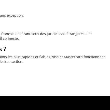
 sans exception.
e française opérant sous des juridictions étrangères. Ces
il connecté.
s ?
ions les plus rapides et fiables. Visa et Mastercard fonctionnent
e transaction.