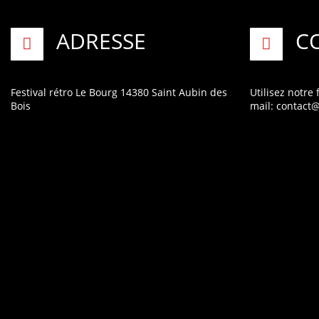
ADRESSE
C
Festival rétro
Le Bourg
14380 Saint Aubin des
Utilisez notre
Bois
mail:
contact@