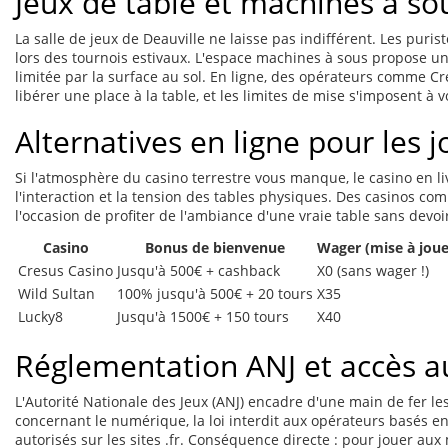
Jeux de table et machines à sou
La salle de jeux de Deauville ne laisse pas indifférent. Les puri
lors des tournois estivaux. L'espace machines à sous propose u
limitée par la surface au sol. En ligne, des opérateurs comme Cre
libérer une place à la table, et les limites de mise s'imposent à v
Alternatives en ligne pour les 
Si l'atmosphère du casino terrestre vous manque, le casino en l
l'interaction et la tension des tables physiques. Des casinos co
l'occasion de profiter de l'ambiance d'une vraie table sans dev
Casino
Bonus de bienvenue
Wager (mise à joue
Cresus Casino
Jusqu'à 500€ + cashback
X0 (sans wager !)
Wild Sultan
100% jusqu'à 500€ + 20 tours
X35
Lucky8
Jusqu'à 1500€ + 150 tours
X40
Réglementation ANJ et accès au
L'Autorité Nationale des Jeux (ANJ) encadre d'une main de fer le
concernant le numérique, la loi interdit aux opérateurs basés en F
autorisés sur les sites .fr. Conséquence directe : pour jouer aux