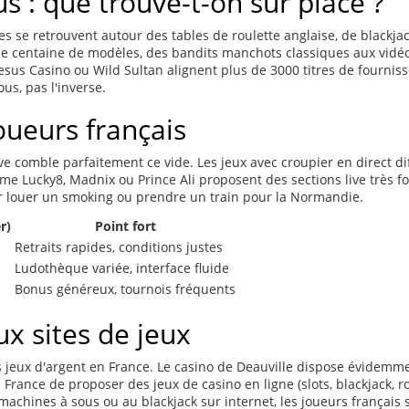
s : que trouve-t-on sur place ?
stes se retrouvent autour des tables de roulette anglaise, de black
ne centaine de modèles, des bandits manchots classiques aux vidéo
sus Casino ou Wild Sultan alignent plus de 3000 titres de fournisse
ous, pas l'inverse.
joueurs français
ive comble parfaitement ce vide. Les jeux avec croupier en direct d
mme Lucky8, Madnix ou Prince Ali proposent des sections live très f
oir louer un smoking ou prendre un train pour la Normandie.
r)
Point fort
Retraits rapides, conditions justes
Ludothèque variée, interface fluide
Bonus généreux, tournois fréquents
x sites de jeux
s jeux d'argent en France. Le casino de Deauville dispose évidemmen
rance de proposer des jeux de casino en ligne (slots, blackjack, rou
 machines à sous ou au blackjack sur internet, les joueurs français