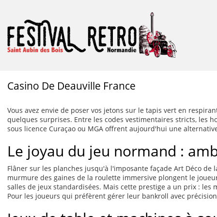
Casino De Deauville France
Vous avez envie de poser vos jetons sur le tapis vert en respirant
quelques surprises. Entre les codes vestimentaires stricts, les 
sous licence Curaçao ou MGA offrent aujourd'hui une alternativ
Le joyau du jeu normand : amb
Flâner sur les planches jusqu'à l'imposante façade Art Déco de la
murmure des gaines de la roulette immersive plongent le joueur d
salles de jeux standardisées. Mais cette prestige a un prix : le
Pour les joueurs qui préfèrent gérer leur bankroll avec précision