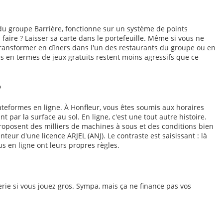
 du groupe Barrière, fonctionne sur un système de points
aire ? Laisser sa carte dans le portefeuille. Même si vous ne
 transformer en dîners dans l'un des restaurants du groupe ou en
ges en termes de jeux gratuits restent moins agressifs que ce
?
plateformes en ligne. À Honfleur, vous êtes soumis aux horaires
 par la surface au sol. En ligne, c'est une tout autre histoire.
oposent des milliers de machines à sous et des conditions bien
eur d'une licence ARJEL (ANJ). Le contraste est saisissant : là
s en ligne ont leurs propres règles.
erie si vous jouez gros. Sympa, mais ça ne finance pas vos