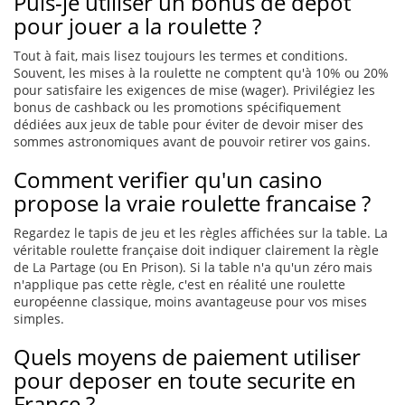
Puis-je utiliser un bonus de depot
pour jouer a la roulette ?
Tout à fait, mais lisez toujours les termes et conditions.
Souvent, les mises à la roulette ne comptent qu'à 10% ou 20%
pour satisfaire les exigences de mise (wager). Privilégiez les
bonus de cashback ou les promotions spécifiquement
dédiées aux jeux de table pour éviter de devoir miser des
sommes astronomiques avant de pouvoir retirer vos gains.
Comment verifier qu'un casino
propose la vraie roulette francaise ?
Regardez le tapis de jeu et les règles affichées sur la table. La
véritable roulette française doit indiquer clairement la règle
de La Partage (ou En Prison). Si la table n'a qu'un zéro mais
n'applique pas cette règle, c'est en réalité une roulette
européenne classique, moins avantageuse pour vos mises
simples.
Quels moyens de paiement utiliser
pour deposer en toute securite en
France ?