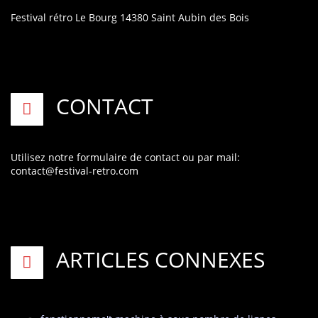
Festival rétro
Le Bourg
14380 Saint Aubin des Bois
CONTACT
Utilisez notre formulaire de contact
ou par mail:
contact@festival-retro.com
ARTICLES CONNEXES