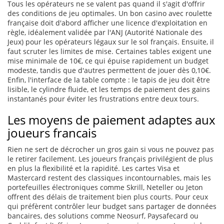
Tous les opérateurs ne se valent pas quand il s'agit d'offrir
des conditions de jeu optimales. Un bon casino avec roulette
française doit d'abord afficher une licence d'exploitation en
règle, idéalement validée par l'ANJ (Autorité Nationale des
Jeux) pour les opérateurs légaux sur le sol français. Ensuite, il
faut scruter les limites de mise. Certaines tables exigent une
mise minimale de 10€, ce qui épuise rapidement un budget
modeste, tandis que d'autres permettent de jouer dès 0,10€.
Enfin, l'interface de la table compte : le tapis de jeu doit être
lisible, le cylindre fluide, et les temps de paiement des gains
instantanés pour éviter les frustrations entre deux tours.
Les moyens de paiement adaptes aux
joueurs francais
Rien ne sert de décrocher un gros gain si vous ne pouvez pas
le retirer facilement. Les joueurs français privilégient de plus
en plus la flexibilité et la rapidité. Les cartes Visa et
Mastercard restent des classiques incontournables, mais les
portefeuilles électroniques comme Skrill, Neteller ou Jeton
offrent des délais de traitement bien plus courts. Pour ceux
qui préfèrent contrôler leur budget sans partager de données
bancaires, des solutions comme Neosurf, Paysafecard ou