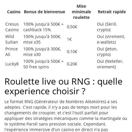
Mise
Casino
Bonus de bienvenue
minimale
Retrait rapide
roulette
Cresus
100% jusqu'à 500€ +
Oui (Skrill,
0,50€
Casino
cashback 15%
crypto)
Wild
100% jusqu'à 500€,
Oui (virement,
1€
Sultan
mise x35
e-wallets)
Prince
100% jusqu'à 300€,
Oui (Jeton,
0,10€
Ali
mise x30
crypto)
100% jusqu'à 500€ +
Oui (Neteller,
Lucky8
0,20€
50 free spins
virement)
Roulette live ou RNG : quelle
experience choisir ?
Le format RNG (Générateur de Nombres Aléatoires) a ses
adeptes. C'est rapide, il n'y a pas de temps mort pour les
changements de croupier, et c'est l'outil parfait pour
appliquer des stratégies mécaniques comme la martingale ou
le système Paroli sans pression sociale. Cependant,
l'expérience immersive d'un casino en direct n'a pas