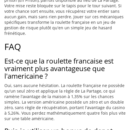
prison (En Prison), parfois disponible au lieu de La Partage.
Votre mise reste bloquée sur le tapis pour le tour suivant. Si
votre chance sort ensuite, vous récupérez votre entier sans
aucun gain, mais sans rien perdre. Jouer sur ces mécaniques
spécifiques transforme la roulette française en un jeu de
gestion de risque plutôt qu'en un simple jeu de hasard
frénétique.
FAQ
Est-ce que la roulette francaise est
vraiment plus avantageuse que
l'americaine ?
Oui, sans aucune hésitation. La roulette française ne possède
qu'un seul zéro et applique la règle de La Partage, ce qui
ramène l'avantage de la maison à 1,35% sur les chances
simples. La version américaine possède un zéro et un double
zéro, sans règle de récupération, portant l'avantage du casino
à 5,26%. Vous perdez mathématiquement quatre fois plus vite
sur une table américaine.