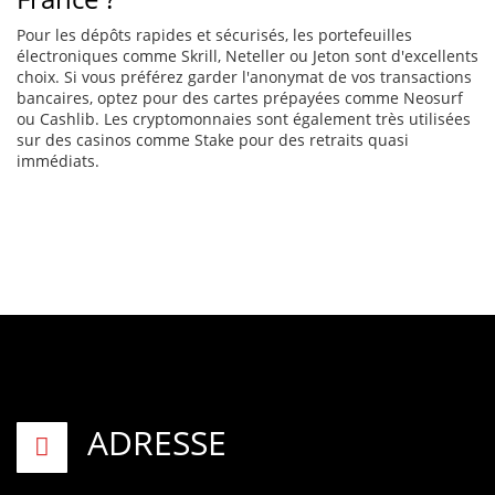
Pour les dépôts rapides et sécurisés, les portefeuilles
électroniques comme Skrill, Neteller ou Jeton sont d'excellents
choix. Si vous préférez garder l'anonymat de vos transactions
bancaires, optez pour des cartes prépayées comme Neosurf
ou Cashlib. Les cryptomonnaies sont également très utilisées
sur des casinos comme Stake pour des retraits quasi
immédiats.
ADRESSE