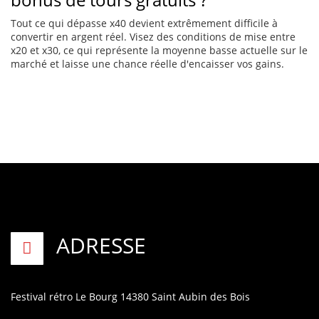
Tout ce qui dépasse x40 devient extrêmement difficile à
convertir en argent réel. Visez des conditions de mise entre
x20 et x30, ce qui représente la moyenne basse actuelle sur le
marché et laisse une chance réelle d'encaisser vos gains.
ADRESSE
Festival rétro
Le Bourg
14380 Saint Aubin des Bois