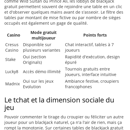
comme Wild Sultan ou Prince Ali, les lobbys de blackjack
gratuit permettent souvent de rejoindre une table en un clic
et d'observer quelques mains avant de s'asseoir. Le filtre des
tables par montant de mise fictive ou par nombre de sièges
occupés est également un gage de qualité.
Mode gratuit
Casino
Points forts
multijoueur
Cresus
Disponible sur
Chat interactif, tables à 7
Casino
plusieurs variantes
joueurs
Oui (section
Rapidité d'exécution, design
Stake
Originals)
épuré
Tournois gratuits entre
Lucky8
Accès démo illimité
joueurs, interface intuitive
Oui sur les jeux
Ambiance festive, croupiers
Madnix
Evolution
francophones
Le tchat et la dimension sociale du
jeu
Pouvoir commenter le tirage du croupier ou féliciter un autre
joueur pour un blackjack naturel, ça n'a l'air de rien, mais ça
rompt la monotonie. Sur certaines tables de blackjack gratuit