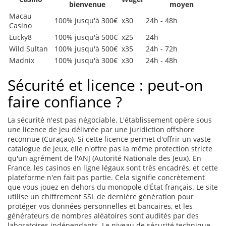
bienvenue
moyen
Macau
100% jusqu'à 300€
x30
24h - 48h
Casino
Lucky8
100% jusqu'à 500€
x25
24h
Wild Sultan
100% jusqu'à 500€
x35
24h - 72h
Madnix
100% jusqu'à 300€
x30
24h - 48h
Sécurité et licence : peut-on
faire confiance ?
La sécurité n'est pas négociable. L'établissement opère sous
une licence de jeu délivrée par une juridiction offshore
reconnue (Curaçao). Si cette licence permet d'offrir un vaste
catalogue de jeux, elle n'offre pas la même protection stricte
qu'un agrément de l'ANJ (Autorité Nationale des Jeux). En
France, les casinos en ligne légaux sont très encadrés, et cette
plateforme n'en fait pas partie. Cela signifie concrètement
que vous jouez en dehors du monopole d'État français. Le site
utilise un chiffrement SSL de dernière génération pour
protéger vos données personnelles et bancaires, et les
générateurs de nombres aléatoires sont audités par des
laboratoires indépendants. Le niveau de sécurité technique