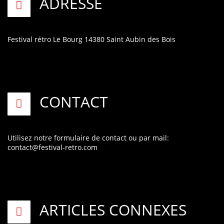
ADRESSE
Festival rétro
Le Bourg
14380 Saint Aubin des Bois
CONTACT
Utilisez notre formulaire de contact
ou par mail:
contact@festival-retro.com
ARTICLES CONNEXES