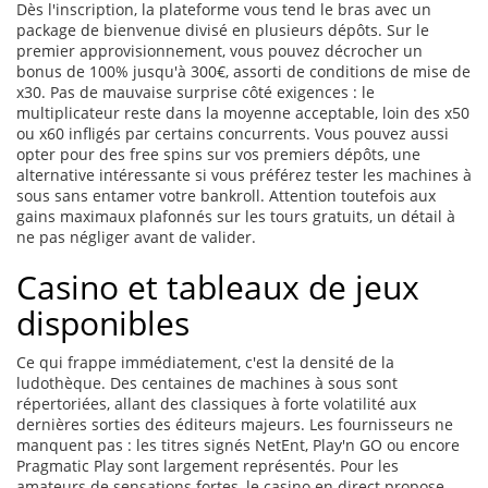
Dès l'inscription, la plateforme vous tend le bras avec un
package de bienvenue divisé en plusieurs dépôts. Sur le
premier approvisionnement, vous pouvez décrocher un
bonus de 100% jusqu'à 300€, assorti de conditions de mise de
x30. Pas de mauvaise surprise côté exigences : le
multiplicateur reste dans la moyenne acceptable, loin des x50
ou x60 infligés par certains concurrents. Vous pouvez aussi
opter pour des free spins sur vos premiers dépôts, une
alternative intéressante si vous préférez tester les machines à
sous sans entamer votre bankroll. Attention toutefois aux
gains maximaux plafonnés sur les tours gratuits, un détail à
ne pas négliger avant de valider.
Casino et tableaux de jeux
disponibles
Ce qui frappe immédiatement, c'est la densité de la
ludothèque. Des centaines de machines à sous sont
répertoriées, allant des classiques à forte volatilité aux
dernières sorties des éditeurs majeurs. Les fournisseurs ne
manquent pas : les titres signés NetEnt, Play'n GO ou encore
Pragmatic Play sont largement représentés. Pour les
amateurs de sensations fortes, le casino en direct propose