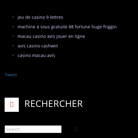
jeu de casino 9 lettres
machine à sous gratuite 88 fortune huge friggin
macau casino avis jouer en ligne
avis casino cashwin
casino macau avis
Tweet
RECHERCHER