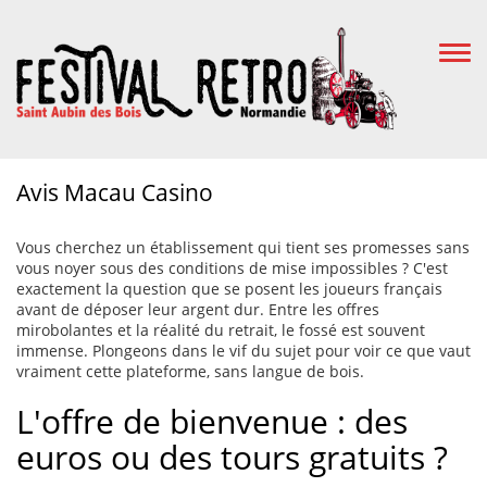
Togg
Navi
Avis Macau Casino
Vous cherchez un établissement qui tient ses promesses sans
vous noyer sous des conditions de mise impossibles ? C'est
exactement la question que se posent les joueurs français
avant de déposer leur argent dur. Entre les offres
mirobolantes et la réalité du retrait, le fossé est souvent
immense. Plongeons dans le vif du sujet pour voir ce que vaut
vraiment cette plateforme, sans langue de bois.
L'offre de bienvenue : des
euros ou des tours gratuits ?