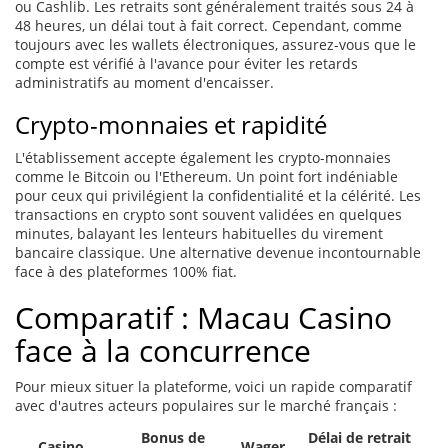
ou Cashlib. Les retraits sont généralement traités sous 24 à
48 heures, un délai tout à fait correct. Cependant, comme
toujours avec les wallets électroniques, assurez-vous que le
compte est vérifié à l'avance pour éviter les retards
administratifs au moment d'encaisser.
Crypto-monnaies et rapidité
L'établissement accepte également les crypto-monnaies
comme le Bitcoin ou l'Ethereum. Un point fort indéniable
pour ceux qui privilégient la confidentialité et la célérité. Les
transactions en crypto sont souvent validées en quelques
minutes, balayant les lenteurs habituelles du virement
bancaire classique. Une alternative devenue incontournable
face à des plateformes 100% fiat.
Comparatif : Macau Casino
face à la concurrence
Pour mieux situer la plateforme, voici un rapide comparatif
avec d'autres acteurs populaires sur le marché français :
Bonus de
Délai de retrait
Casino
Wager