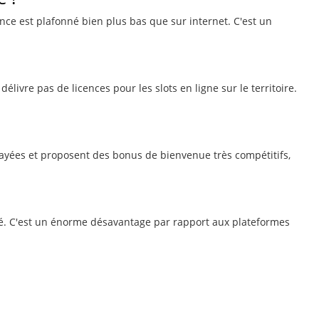
ce est plafonné bien plus bas que sur internet. C'est un
livre pas de licences pour les slots en ligne sur le territoire.
payées et proposent des bonus de bienvenue très compétitifs,
ité. C'est un énorme désavantage par rapport aux plateformes