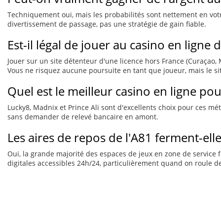
Techniquement oui, mais les probabilités sont nettement en votr
divertissement de passage, pas une stratégie de gain fiable.
Est-il légal de jouer au casino en ligne
Jouer sur un site détenteur d'une licence hors France (Curaçao, Ma
Vous ne risquez aucune poursuite en tant que joueur, mais le s
Quel est le meilleur casino en ligne po
Lucky8, Madnix et Prince Ali sont d'excellents choix pour ces m
sans demander de relevé bancaire en amont.
Les aires de repos de l'A81 ferment-elles
Oui, la grande majorité des espaces de jeux en zone de service
digitales accessibles 24h/24, particulièrement quand on roule de n