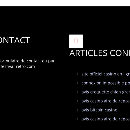
ONTACT
ARTICLES CON
 formulaire de contact
ou par
festival-retro.com
site officiel casino en lig
connexion impossible po
avis croquette chien gra
avis casino aire de repos
avis bitcoin casino
avis casino aire de rep