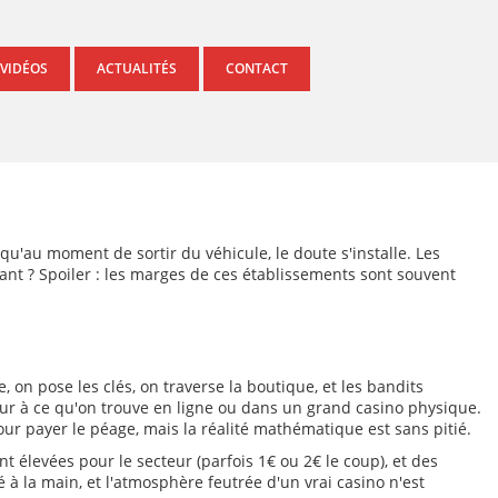
 VIDÉOS
ACTUALITÉS
CONTACT
qu'au moment de sortir du véhicule, le doute s'installe. Les
ant ? Spoiler : les marges de ces établissements sont souvent
, on pose les clés, on traverse la boutique, et les bandits
ieur à ce qu'on trouve en ligne ou dans un grand casino physique.
pour payer le péage, mais la réalité mathématique est sans pitié.
élevées pour le secteur (parfois 1€ ou 2€ le coup), et des
 à la main, et l'atmosphère feutrée d'un vrai casino n'est