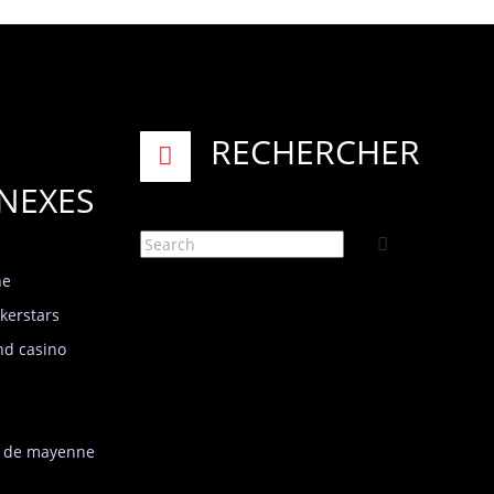
RECHERCHER
NEXES
ne
kerstars
nd casino
os de mayenne