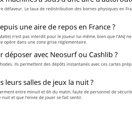
e défaveur. Le taux de redistribution des bornes physiques en Fran
 depuis une aire de repos en France ?
lte) n'est pas interdit pour le joueur lui-même, bien que l'ANJ ne dé
ite opère dans une zone grise réglementaire.
ur déposer avec Neosurf ou Cashlib ?
éthodes. Ils permettent des dépôts instantanés avec ces cartes pré
 leurs salles de jeux la nuit ?
 ferment entre minuit et 6h du matin, faute de personnel de sécur
uit et que l'envie de jouer se fait sentir.