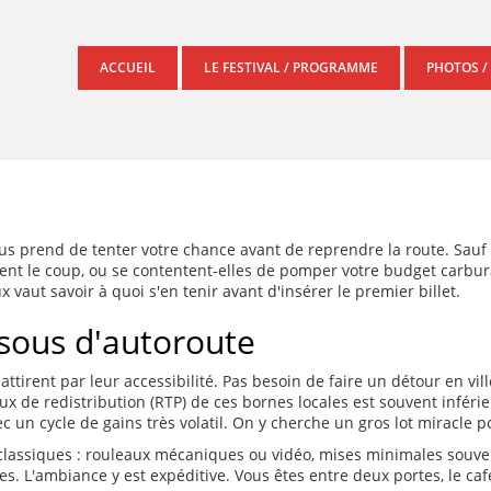
ACCUEIL
LE FESTIVAL / PROGRAMME
PHOTOS /
ous prend de tenter votre chance avant de reprendre la route. Sauf 
ment le coup, ou se contentent-elles de pomper votre budget carbur
x vaut savoir à quoi s'en tenir avant d'insérer le premier billet.
 sous d'autoroute
tirent par leur accessibilité. Pas besoin de faire un détour en ville
taux de redistribution (RTP) de ces bornes locales est souvent infér
ec un cycle de gains très volatil. On y cherche un gros lot miracle 
assiques : rouleaux mécaniques ou vidéo, mises minimales souvent 
s. L'ambiance y est expéditive. Vous êtes entre deux portes, le café